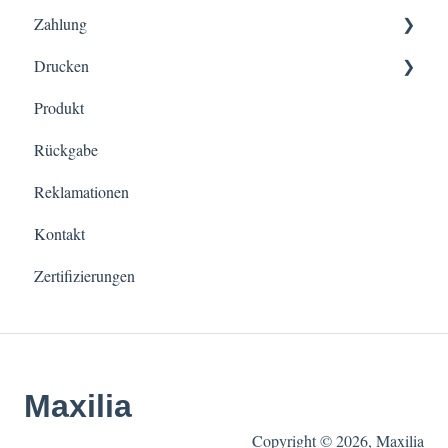
Zahlung
Preise
Status
Drucken
Anpassungen
Senden
Allgemein
Produkt
Sonstiges
Erhalten
Zahlung mit Billie
Terminologie
Rückgabe
Sonstiges
Druckvorschau
Reklamationen
Anpassungen
Sonstiges
Kontakt
Zertifizierungen
Maxilia
Copyright © 2026, Maxilia